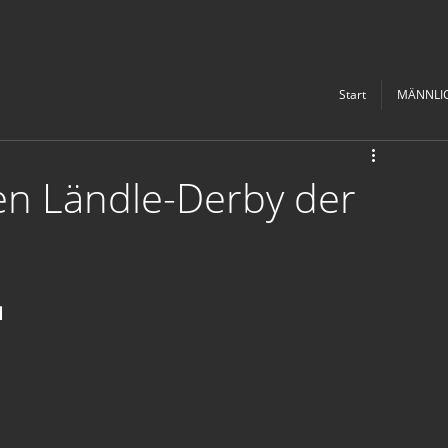
Start
MÄNNLI
ten Ländle-Derby der
1 