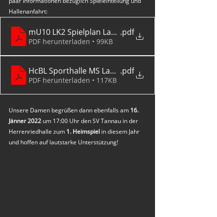
paar Informationen bezüglich Spieleinteilung und 
Hallenanfahrt:
mU10 LK2 Spielplan Lauterach 16-01-2022
.pdf
PDF herunterladen • 99KB
HcBL Sporthalle MS Lauterach Anfahrt
.pdf
PDF herunterladen • 117KB
Unsere Damen begrüßen dann ebenfalls am 
16. 
Jänner 2022
 um 17:00 Uhr den SV Tannau in der 
Herrenriedhalle zum 
1. Heimspiel
 in diesem Jahr 
und hoffen auf lautstarke Unterstützung!