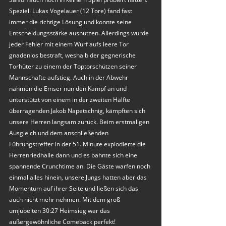
Speziell Lukas Vogelauer (12 Tore) fand fast 
immer die richtige Lösung und konnte seine 
Entscheidungsstärke ausnutzen. Allerdings wurde 
jeder Fehler mit einem Wurf aufs leere Tor 
gnadenlos bestraft, weshalb der gegnerische 
Torhüter zu einem der Toptorschützen seiner 
Mannschafte aufstieg. Auch in der Abwehr 
nahmen die Emser nun den Kampf an und 
unterstützt von einem in der zweiten Hälfte 
überragenden Jakob Napetschnig, kämpften sich 
unsere Herren langsam zurück. Beim erstmaligen 
Ausgleich und dem anschließenden 
Führungstreffer in der 51. Minute explodierte die 
Herrenriedhalle dann und es bahnte sich eine 
spannende Crunchtime an. Die Gäste warfen noch 
einmal alles hinein, unsere Jungs hatten aber das 
Momentum auf ihrer Seite und ließen sich das 
auch nicht mehr nehmen. Mit dem groß 
umjubelten 30:27 Heimsieg war das 
außergewöhnliche Comeback perfekt!