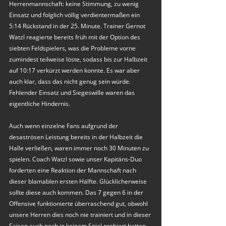
Herrenmannschaft: keine Stimmung, zu wenig 
Einsatz und folglich völlig verdientermaßen ein 
5:14 Rückstand in der 25. Minute. Trainer Gernot 
Watzl reagierte bereits früh mit der Option des 
siebten Feldspielers, was die Probleme vorne 
zumindest teilweise löste, sodass bis zur Halbzeit 
auf 10:17 verkürzt werden konnte. Es war aber 
auch klar, dass das nicht genug sein würde. 
Fehlender Einsatz und Siegeswille waren das 
eigentliche Hindernis.
Auch wenn einzelne Fans aufgrund der 
desaströsen Leistung bereits in der Halbzeit die 
Halle verließen, waren immer noch 30 Minuten zu 
spielen. Coach Watzl sowie unser Kapitäns-Duo 
forderten eine Reaktion der Mannschaft nach 
dieser blamablen ersten Hälfte. Glücklicherweise 
sollte diese auch kommen. Das 7 gegen 6 in der 
Offensive funktionierte überraschend gut, obwohl 
unsere Herren dies noch nie trainiert und in dieser 
Saison auch noch in keinem Spiel probiert hatten. 