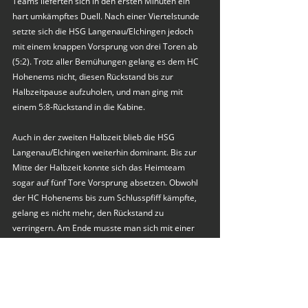
Teams lieferten sich in den ersten Minuten ein 
hart umkämpftes Duell. Nach einer Viertelstunde 
setzte sich die HSG Langenau/Elchingen jedoch 
mit einem knappen Vorsprung von drei Toren ab 
(5:2). Trotz aller Bemühungen gelang es dem HC 
Hohenems nicht, diesen Rückstand bis zur 
Halbzeitpause aufzuholen, und man ging mit 
einem 5:8-Rückstand in die Kabine.
Auch in der zweiten Halbzeit blieb die HSG 
Langenau/Elchingen weiterhin dominant. Bis zur 
Mitte der Halbzeit konnte sich das Heimteam 
sogar auf fünf Tore Vorsprung absetzen. Obwohl 
der HC Hohenems bis zum Schlusspfiff kämpfte, 
gelang es nicht mehr, den Rückstand zu 
verringern. Am Ende musste man sich mit einer 
15:21-Niederlage geschlagen geben.
Das Spiel war geprägt von hoher Intensität auf 
beiden Seiten, was sich auch in den zahlreichen 
Strafwürfen und Verwarnungen zeigte. Besonders 