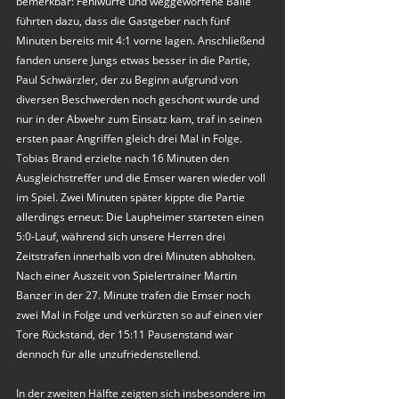
bemerkbar: Fehlwürfe und weggeworfene Bälle 
führten dazu, dass die Gastgeber nach fünf 
Minuten bereits mit 4:1 vorne lagen. Anschließend 
fanden unsere Jungs etwas besser in die Partie, 
Paul Schwärzler, der zu Beginn aufgrund von 
diversen Beschwerden noch geschont wurde und 
nur in der Abwehr zum Einsatz kam, traf in seinen 
ersten paar Angriffen gleich drei Mal in Folge. 
Tobias Brand erzielte nach 16 Minuten den 
Ausgleichstreffer und die Emser waren wieder voll 
im Spiel. Zwei Minuten später kippte die Partie 
allerdings erneut: Die Laupheimer starteten einen 
5:0-Lauf, während sich unsere Herren drei 
Zeitstrafen innerhalb von drei Minuten abholten. 
Nach einer Auszeit von Spielertrainer Martin 
Banzer in der 27. Minute trafen die Emser noch 
zwei Mal in Folge und verkürzten so auf einen vier 
Tore Rückstand, der 15:11 Pausenstand war 
dennoch für alle unzufriedenstellend.
In der zweiten Hälfte zeigten sich insbesondere im 