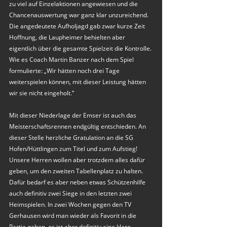
zu viel auf Einzelaktionen angewiesen und die 
Chancenauswertung war ganz klar unzureichend. 
Die angedeutete Aufholjagd gab zwar kurze Zeit 
Hoffnung, die Laupheimer behielten aber 
eigentlich über die gesamte Spielzeit die Kontrolle. 
Wie es Coach Martin Banzer nach dem Spiel 
formulierte: „Wir hätten noch drei Tage 
weiterspielen können, mit dieser Leistung hätten 
wir sie nicht eingeholt.“
Mit dieser Niederlage der Emser ist auch das 
Meisterschaftsrennen endgültig entschieden. An 
dieser Stelle herzliche Gratulation an die SG 
Hofen/Hüttlingen zum Titel und zum Aufstieg!
Unsere Herren wollen aber trotzdem alles dafür 
geben, um den zweiten Tabellenplatz zu halten. 
Dafür bedarf es aber neben etwas Schützenhilfe 
auch definitiv zwei Siege in den letzten zwei 
Heimspielen. In zwei Wochen gegen den TV 
Gerhausen wird man wieder als Favorit in die 
Partie gehen, es ist aber definitiv eine klare 