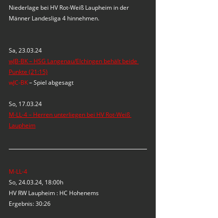
Niederlage bei HV Rot-Weiß Laupheim in der 
Männer Landesliga 4 hinnehmen.
Sa, 23.03.24
wJB-BK – HSG Langenau/Elchingen behält beide 
Punkte (21:15)
wJC-BK
 – Spiel abgesagt
So, 17.03.24
M-LL-4 – Herren unterliegen bei HV Rot-Weiß 
Laupheim
M-LL-4
So, 24.03.24, 18:00h
HV RW Laupheim : HC Hohenems
Ergebnis: 30:26