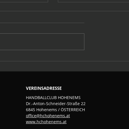
Sommerpause
tversammlung 25-
VEREINSADRESSE
HANDBALLCLUB HOHENEMS
Dr.-Anton-Schneider-Straße 22
6845 Hohenems / ÖSTERREICH
office@hchohenems.at
www.hchohenems.at