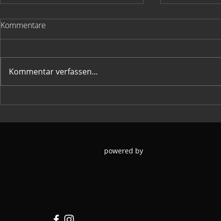
Kommentare
Kommentar verfassen...
HC Hohenems goes
Jahreshaup
EUROFEST!
26
powered by