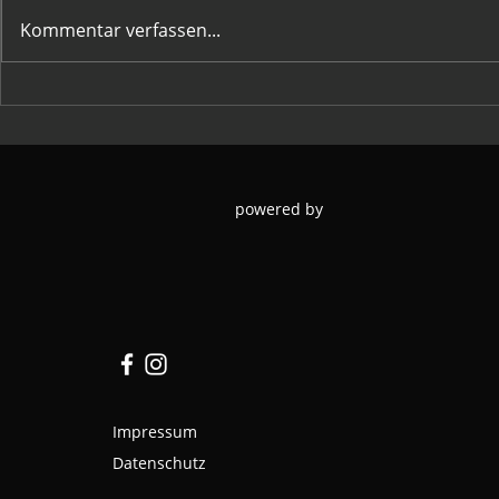
Kommentar verfassen...
HC Hohenems goes
Jahreshaup
EUROFEST!
26
powered by
Impressum
Datenschutz