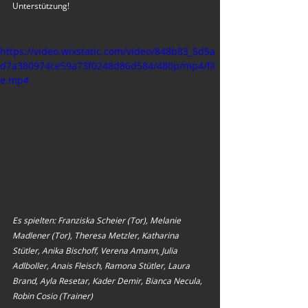
Unterstützung!
https://video.wixstatic.com/video/848b83_5d5a
d7a380974ce59a73f0248d86d584/480p/mp4/fil
e.mp4
Es spielten: Franziska Scheier (Tor), Melanie 
Madlener (Tor), Theresa Metzler, Katharina 
Stütler, Anika Bischoff, Verena Amann, Julia 
Adlboller, Anais Fleisch, Ramona Stütler, Laura 
Brand, Ayla Resetar, Kader Demir, Bianca Necula, 
Robin Cosio (Trainer)