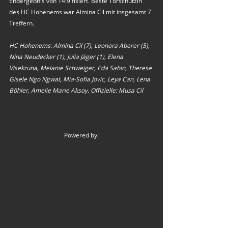
Endergebnis von 14:9 fixiert. Beste Torschützin 
des HC Hohenems war Almina Cil mit insgesamt 7 
Treffern. 
HC Hohenems: Almina Cil (7), Leonora Aberer (5), 
Nina Neudecker (1), Julia Jäger (1), Elena 
Visekruna, Melanie Schweiger, Eda Sahin, Therese 
Gisele Ngo Ngwat, Mia-Sofia Jovic, Leya Can, Lena 
Böhler, Amelie Marie Aksoy. Offizielle: Musa Cil
Powered by: