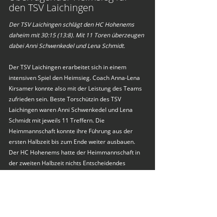
den TSV Laichingen
Der TSV Laichingen schlägt den HC Hohenems 
daheim mit 30:15 (13:8). Mit 11 Toren überzeugen 
dabei Anni Schwenkedel und Lena Schmidt.
Der TSV Laichingen erarbeitet sich in einem 
intensiven Spiel den Heimsieg. Coach Anna-Lena 
Kirsamer konnte also mit der Leistung des Teams 
zufrieden sein. Beste Torschützin des TSV 
Laichingen waren Anni Schwenkedel und Lena 
Schmidt mit jeweils 11 Treffern. Die 
Heimmannschaft konnte ihre Führung aus der 
ersten Halbzeit bis zum Ende weiter ausbauen. 
Der HC Hohenems hatte der Heimmannschaft in 
der zweiten Halbzeit nichts Entscheidendes 
entgegenzusetzen.
HC Hohenems: Jakoba Peter (7), Selina Von der 
Thannen (5), Ina Zvokelj (1), Mia-Sofia Jovic (1), 
Linda Hohlrieder (1), Defne Ünal, Lara Heinzle, 