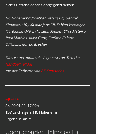
nichts Entscheidendes entgegenzusetzen.
HC Hohenems: Jonathan Peter (13), Gabriel 
Simonow (10), Kaspar Janc (2), Fabian Wehinger 
(1), Bastian Märk (1), Leon Riegler, Elias Metelko, 
Paul Mathies, Mika Gunz, Stefano Calorio. 
Offizielle: Martin Brecher
Dies ist ein automatisch generierter Text der 
Handball4all AG
mit der Software von 
AX Semantics
wJC-KLA
So, 29.01.23, 17:00h
TSV Laichingen : HC Hohenems
Ergebnis: 30:15
Überragender Heimsieg für 