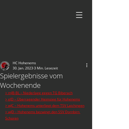
HC Hohenems
30. Jan. 2023
3 Min. Lesezeit
Spielergebnisse vom
Wochenende
> mJB-BL – Niederlage gegen TG Biberach
> gJD – Überragender Heimsieg für Hohenems
> wJC – Hohenems unterliegt dem TSV Laichingen
> wJD – Hohenems bezwingt den SSV Dornbirn 
Schoren