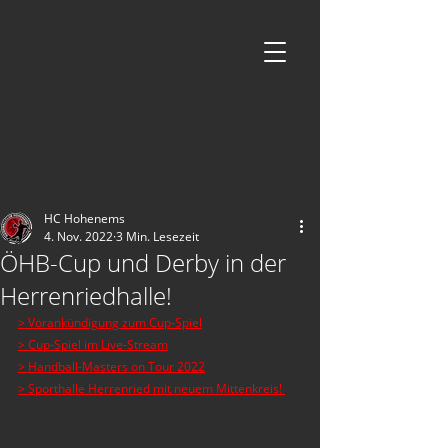
HC Hohenems
4. Nov. 2022
3 Min. Lesezeit
ÖHB-Cup und Derby in der
Herrenriedhalle!
> Vorankündigung zum Cup-Spiel
> Cup-Spiel im Live-Stream
> Handball-Masters on Tour 2022
> Sporthalle Herrenried mit neuem Mittenkreis! 