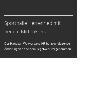
Sporthalle Herrenried mit 
neuem Mittenkreis!
Der Handball-Weltverband IHF hat grundlegende 
Änderungen an seinem Regelwerk vorgenommen. 
So wurde unter Anderem die Anwurfzone (der 
Mittelkreis) verändert bzw. erweitert, weshalb 
auch wir diesen Kreis mit einem 
Gesamtdurchmesser von 4 Metern anbringen 
lassen mussten. Am Donnerstag, den 3. 
November 2022 wurde dieser nun, zeitgerecht vor 
dem Cup-Spiel gegen Linz, im Auftrag der Stadt 
Hohenems von der Firma PEKO aufgebracht. 
Unser Dank gilt der Stadt Hohenems und ihren 
Entscheidungsträgern für die unkomplizierte 