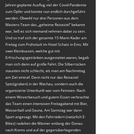
Jahren geplante Ausflug viel der Covid-Pandemie 
zum Opfer und konnte nun endlich durchgeführt 
werden. Obwohl nur drei Personen aus dem 
Masters-Team das „geheime Reiseziel“ bekannt 
war, ließ es sich niemand nehmen dabei zu sein. 
Und so traf sich der gesamte 15-Mann-Kader am 
Freitag zum Frühstück im Hotel Schatz in Ems. Mit 
zwei Kleinbussen, welche gut mit 
Erfrischungsgetränken ausgestattet waren, begab 
man sich dann auf große Fahrt. Die Silberrücken 
staunten nicht schlecht, als man am Nachmittag 
am Ziel eintraf. Denn nicht nur das Reiseziel 
Spitz(graben) in der Wachau, sondern auch die 
organisierte Unterkunft war vom Feinsten. Nach 
einem Winzerbesuch und gutem Essen verbrachte 
das Team einen intensiven Freitagabend mit Bier, 
Wasserball und Sauna. Am Samstag war dann 
Sport angesagt. Mit den Fahrrädern (natürlich E-
Bikes) radelten die Männer entlang der Donau 
nach Krems und auf der gegenüberliegenden 