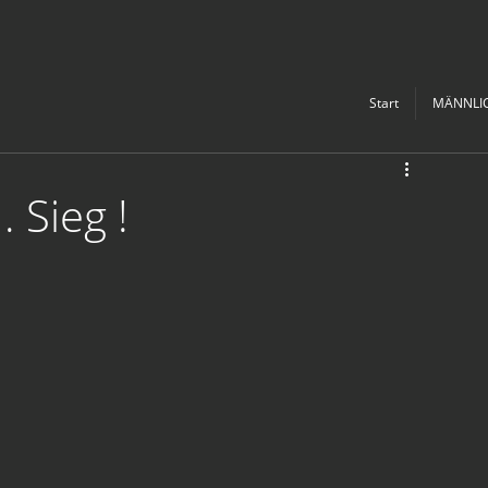
Start
MÄNNLI
. Sieg !